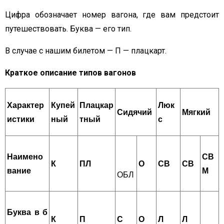
Цифра обозначает номер вагона, где вам предстоит
путешествовать. Буква — его тип.
В случае с нашим билетом — П — плацкарт.
Краткое описание типов вагонов
Характер
Купей
Плацкар
Люк
Сидячий
Мягкий
истики
ный
тный
с
ОТПРАВИТЬ
Наимено
СВ
К
ПЛ
О
СВ
СВ
вание
М
ОБЛ
Буква в б
К
П
С
О
Л
Л