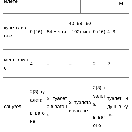
илете
М
40–68 (60
купе в ваг
9 (16)
54 места
–102) мес
9 (16)
4–6
оне
т
мест в куп
4
−
−
2
2
е
2(3) т
2(3) ту
уалет
2 туалет
туалет и
алета
2 туалета
а
санузел
а в вагон
душ в ку
в вагоне
в ваго
е
пе
в ваг
не
оне