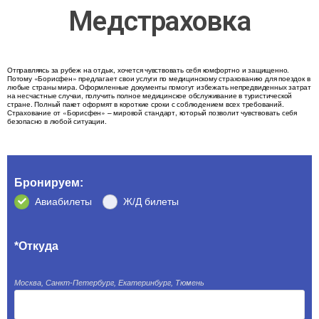
Медстраховка
Отправляясь за рубеж на отдых, хочется чувствовать себя комфортно и защищенно.
Потому «Борисфен» предлагает свои услуги по медицинскому страхованию для поездок в
любые страны мира. Оформленные документы помогут избежать непредвиденных затрат
на несчастные случаи, получить полное медицинское обслуживание в туристической
стране. Полный пакет оформят в короткие сроки с соблюдением всех требований.
Страхование от «Борисфен» – мировой стандарт, который позволит чувствовать себя
безопасно в любой ситуации.
Бронируем:
Авиабилеты
Ж/Д билеты
*Откуда
Москва, Санкт-Петербург, Екатеринбург, Тюмень