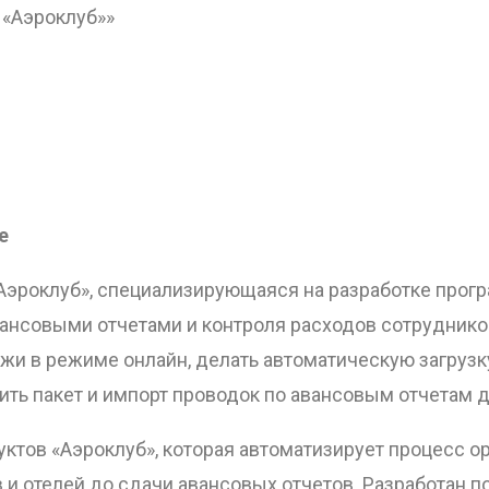
 «Аэроклуб»»
е
Аэроклуб», специализирующаяся на разработке прогр
вансовыми отчетами и контроля расходов сотрудник
ежи в режиме онлайн, делать автоматическую загру
вить пакет и импорт проводок по авансовым отчетам
ктов «Аэроклуб», которая автоматизирует процесс о
и отелей до сдачи авансовых отчетов. Разработан по а