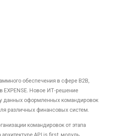
аммного обеспечения в сфере B2B,
ов EXPENSE. Новое ИТ-решение
зку данных оформленных командировок
 для различных финансовых систем.
рганизации командировок от этапа
рхитектуре API is first, модуль