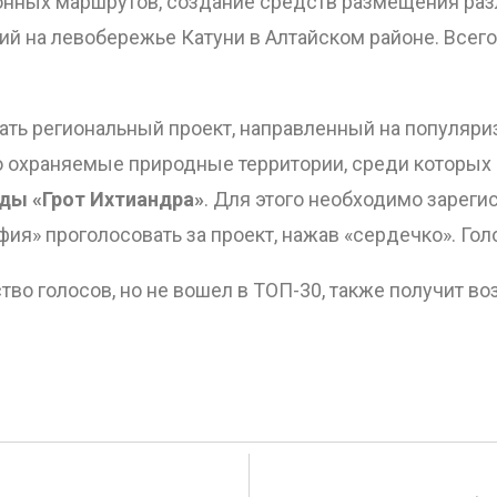
онных маршрутов, создание средств размещения разл
й на левобережье Катуни в Алтайском районе. Всего 
ать региональный проект, направленный на популяр
о охраняемые природные территории, среди которых
ды «Грот Ихтиандра»
. Для этого необходимо зареги
графия» проголосовать за проект, нажав «сердечко». Г
во голосов, но не вошел в ТОП-30, также получит в