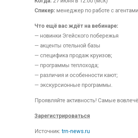
Когда:
27 июня в 12:00 (мск)
Спикер:
менеджер по работе с агента
Что ещё вас ждёт на вебинаре:
— новинки Эгейского побережья
— акценты отельной базы
— специфика продаж круизов;
— программы теплохода;
— различия и особенности кают;
— экскурсионные программы.
Проявляйте активность! Самые вовлечён
Зарегистрироваться
Источник:
trn-news.ru