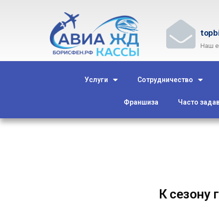
topb
Наш e
Услуги
Сотрудничество
Франшиза
Часто зада
К сезону 