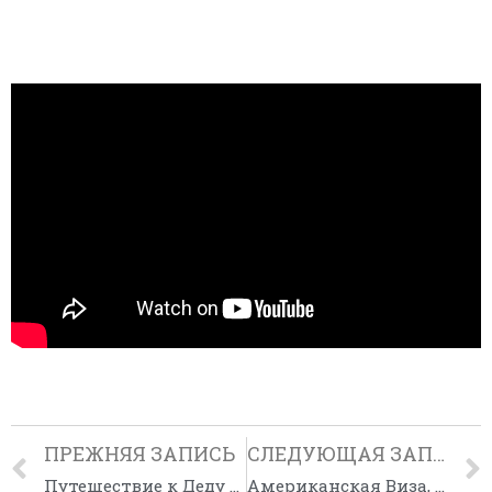
ПРЕЖНЯЯ ЗАПИСЬ
СЛЕДУЮЩАЯ ЗАПИСЬ
Путешествие к Деду Морозу на Новогоднем Поезде с Женой и Сыном. Честный отзыв о поездке
Американская Виза, Как Меня Допрашивали. Встретился с Серегой из Дубая. Столица Мира.