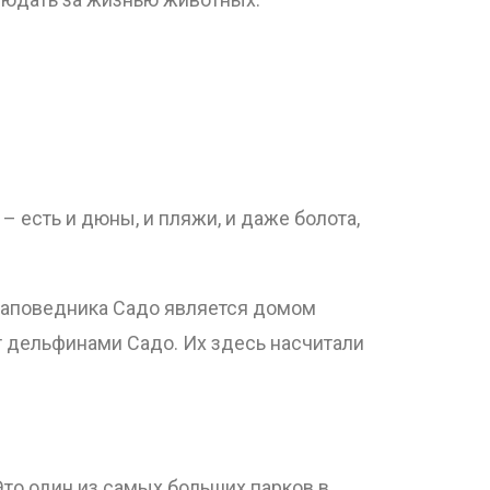
 есть и дюны, и пляжи, и даже болота,
 заповедника Садо является домом
т дельфинами Садо. Их здесь насчитали
Это один из самых больших парков в