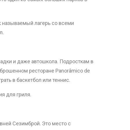
ак называемый лагерь со всеми
л.
адки и даже автошкола. Подросткам в
заброшенном ресторане Panorâmico de
ать в баскетбол или теннис.
вия для гриля.
вней Сезимброй. Это место с