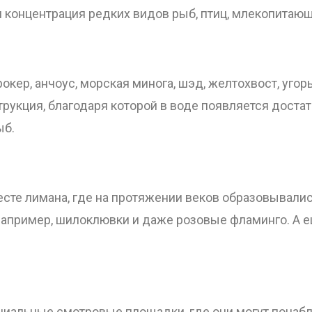
я концентрация редких видов рыб, птиц, млекопитающ
окер, анчоус, морская минога, шэд, желтохвост, угор
рукция, благодаря которой в воде появляется доста
ыб.
сте лимана, где на протяжении веков образовывали
 например, шилоклювки и даже розовые фламинго. А е
циальные смотровые площадки, где они могут понаб