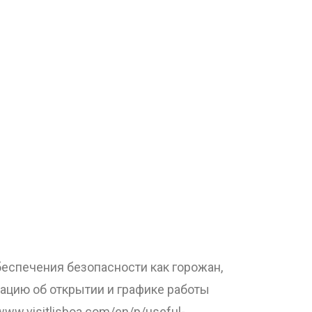
еспечения безопасности как горожан,
мацию об открытии и графике работы
w.visitlisboa.com/en/p/useful-