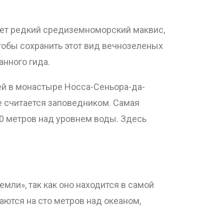
тает редкий средиземноморский маквис,
обы сохранить этот вид вечнозеленых
нного гида.
зей в монастыре Носса-Сеньора-да-
е считается заповедником. Самая
80 метров над уровнем воды. Здесь
мли», так как оно находится в самой
ются на сто метров над океаном,