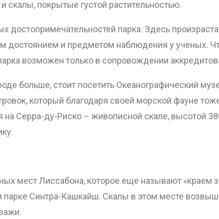
и скалы, покрытые густой растительностью.
ОТПРАВИТЬ
вных достопримечательностей парка. Здесь произрас
м достоянием и предметом наблюдения у ученых. Чт
 парка возможен только в сопровождении аккредитова
рироде больше, стоит посетить Океанографический му
тровок, который благодаря своей морской фауне тож
я на Серра-ду-Риско – живописной скале, высотой 3
ку.
ых мест Лиссабона, которое еще называют «краем зе
м парке Синтра-Кашкайш. Скалы в этом месте возвыша
зажи.