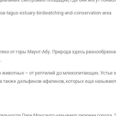
voa-tagus-estuary-birdwatching-and-conservation-area
еко от горы Маунт-Абу. Природа здесь разнообразна –
.
в животных – от рептилий до млекопитающих. Устье
 а также дельфинов-афалинов, которых еще называю
тельности Парк Монсанто называют легкими города. 