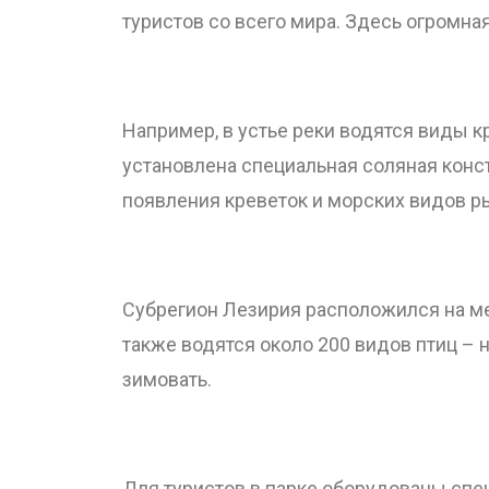
туристов со всего мира. Здесь огромна
Например, в устье реки водятся виды кр
установлена специальная соляная конст
появления креветок и морских видов р
Субрегион Лезирия расположился на ме
также водятся около 200 видов птиц –
зимовать.
Для туристов в парке оборудованы спе