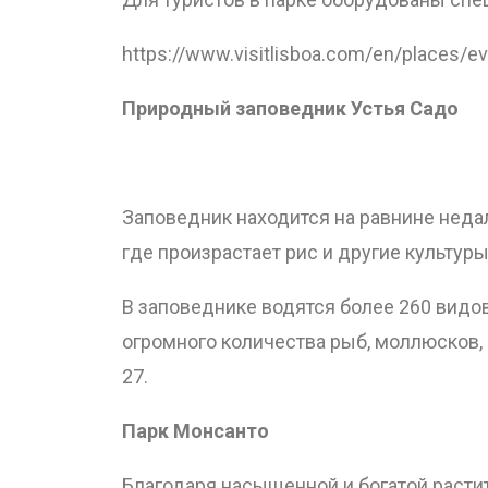
https://www.visitlisboa.com/en/places/e
Природный заповедник Устья Садо
Заповедник находится на равнине недал
где произрастает рис и другие культуры
В заповеднике водятся более 260 видо
огромного количества рыб, моллюсков,
27.
Парк Монсанто
Благодаря насыщенной и богатой расти