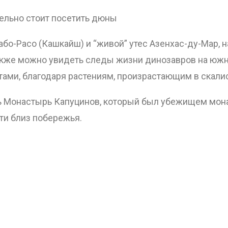
ательно стоит посетить дюны
Кабо-Расо (Кашкайш) и “живой” утес Азенхас-ду-Мар,
кже можно увидеть следы жизни динозавров на южно
ами, благодаря растениям, произрастающим в скали
ть Монастырь Капуцинов, который был убежищем мона
ти близ побережья.