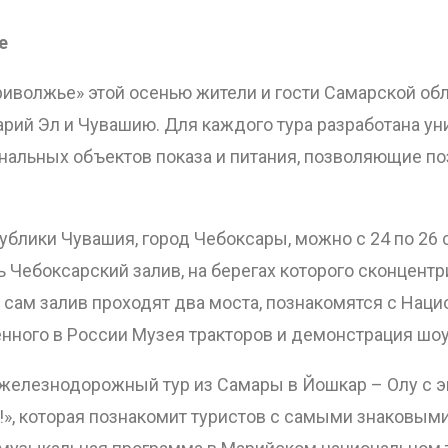
е
риволжье» этой осенью жители и гости Самарской об
арий Эл и Чувашию. Для каждого тура разработана ун
нальных объектов показа и питания, позволяющие п
блики Чувашия, город Чебоксары, можно с 24 по 26 
ь Чебоксарский залив, на берегах которого сконцен
з сам залив проходят два моста, познакомятся с На
ного в России Музея тракторов и демонстрация шоу
ся железнодорожный тур из Самары в Йошкар – Олу с 
!», которая познакомит туристов с самыми знаковы