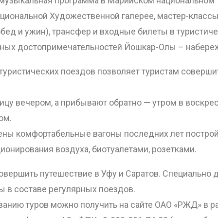
-музыкальная программа в Марийском национальном 
циональной Художественной галерее, мастер-классы
ОТПРАВИТЬ
 обед и ужин), трансфер и входные билеты в туристи
ярных достопримечательностей Йошкар-Олы – набере
туристических поездов позволяет туристам соверши
ицу вечером, а прибывают обратно — утром в воскре
ом.
ены комфортабельные вагоны последних лет построй
ионирования воздуха, биотуалетами, розетками.
овершить путешествие в Уфу и Саратов. Специально 
 в составе регулярных поездов.
анию туров можно получить на сайте ОАО «РЖД» в ра