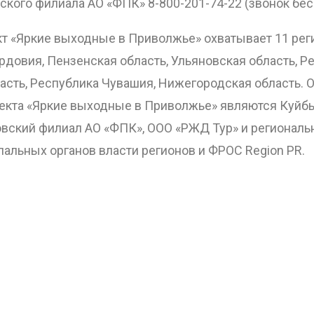
кого филиала АО «ФПК» 8-800-201-74-22 (звонок бес
 «Яркие выходные в Приволжье» охватывает 11 реги
довия, Пензенская область, Ульяновская область, Р
ласть, Республика Чувашия, Нижегородская область.
екта «Яркие выходные в Приволжье» являются Куйб
вский филиал АО «ФПК», ООО «РЖД Тур» и региональ
альных органов власти регионов и ФРОС Region PR.