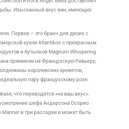
ollection и Rock Angel. Вина доставляют
адьбы. Изысканный вкус вин, имеющих
еля. Первое – это бранч для двоих с
морской кухни Atlantikos с прекрасным
продуктов и бутылкой Magnum Whispering
еана прямиком на Французскую Ривьеру,
 полдюжины королевских креветок,
 идеальную пару французскому розе.
ase, что переводится «на ваш вкус».
а усмотрение шефа Андерсона Осорио
Mariner в три рассадки и может быть