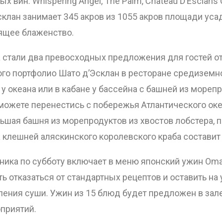
вин: Whispering Angel, The Palm, Chateau D’Esclans C
Эсклан занимает 345 акров из 1055 акров площади ус
оящее блаженство.
 стали два превосходных предложения для гостей от
го портфолио Шато д’Эсклан в ресторане средиземно
е у океана или в кабане у бассейна с башней из море
 сможете перенестись с побережья Атлантического ок
льшая башня из морепродуктов из хвостов лобстера,
клешней аляскинского королевского краба составит
ника по субботу включает в меню японский ужин Omak
ь отказаться от стандартных рецептов и оставить н
ения суши. Ужин из 15 блюд будет предложен в зале 
приятий.