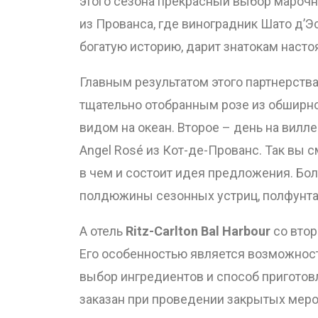
этого сезона прекрасный выбор марочных 
из Прованса, где виноградник Шато д’
богатую историю, дарит знатокам наст
Главным результатом этого партнерства
тщательно отобранным розе из обширно
видом на океан. Второе – день на вилл
Angel Rosé из Кот-де-Прованс. Так вы
в чем и состоит идея предложения. Бо
полдюжины сезонных устриц, полфунта 
А отель
Ritz-Carlton Bal Harbour
со втор
Его особенностью является возможност
выбор ингредиентов и способ приготовл
заказан при проведении закрытых меро