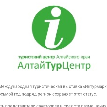
V Международная туристическая выставка «Интурмарке
сьмой год подряд регион сохраняет этот статус.
ОТПРАВИТЬ
тать представители санаториев и средств размещени