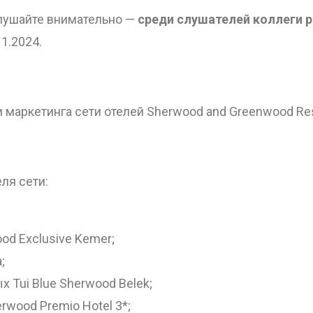
ОТПРАВИТЬ
слушайте внимательно —
среди слушателей коллеги р
11.2024.
 маркетинга сети отелей Sherwood and Greenwood Re
еля сети:
ood Exclusive Kemer;
;
х Tui Blue Sherwood Belek;
rwood Premio Hotel 3*;