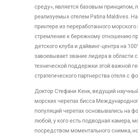
среду», является базовым принципом, 
реализуемых отелем Patina Maldives. На
принтере из переработанного морского 
стремление к бережному отношению при
детского клуба и дайвинг-центра на 10
завоевывает звание лидера в области 
технической поддержки этой важной г
стратегического партнерства отеля с фон
Доктор Стефани Кенк, ведущий научный 
морских черепах бисса Международног
популяций черепах основывались на фот
любой, у кого есть подводная камера, 
посредством моментального снимка, но