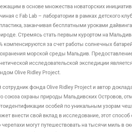
лежащим в основе множества новаторских инициатив 
чиная с Fab Lab – лаборатории в рамках детского клу
пластика, заканчивая бесплатными уроками дайвинга
роде. Стремясь стать первым курортом на Мальдива
0% компенсируются за счет работы солнечных батарей,
сохранения морской среды Мальдив. Предоставление
енетической исследовательской экспедиции являетс
дом Olive Ridley Project.
сотрудник фонда Olive Ridley Project и автор доклад
о союза охраны природы Мальдивских Островов, отм
оидентификации особей по уникальным узорам чешуек
может внести свой вклад в исследование, этот способ
 черепахи могут путешествовать на тысячи миль в о