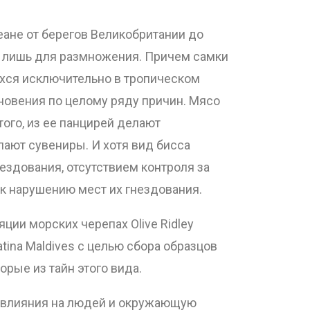
еане от берегов Великобритании до
г лишь для размножения. Причем самки
хся исключительно в тропическом
зновения по целому ряду причин. Мясо
того, из ее панцирей делают
лают сувениры. И хотя вид бисса
ездования, отсутствием контроля за
к нарушению мест их гнездования.
ии морских черепах Olive Ridley
tina Maldives с целью сбора образцов
орые из тайн этого вида.
о влияния на людей и окружающую