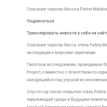
Спасение черепах бисса в Patina Maldives
Подписаться
Транслировать новости у себя на сайт
Спасение черепах бисса: отель Patina M
экспедиции к морским черепахам.
Пилотное исследование, проводимое бл
Project, совместно с Агентством по о
находящейся под угрозой исчезновения
Спустя год после открытия отель Patina
окружающей среде и будущем планеты,
местной популяции морских черепах би