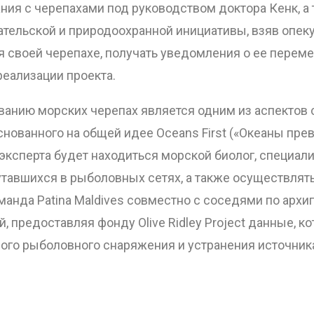
ния с черепахами под руководством доктора Кенк, 
тельской и природоохранной инициативы, взяв опек
я своей черепахе, получать уведомления о ее переме
реализации проекта.
анию морских черепах является одним из аспектов с
, основанного на общей идее Oceans First («Океаны пр
о эксперта будет находиться морской биолог, специа
путавшихся в рыболовных сетях, а также осуществля
анда Patina Maldives совместно с соседями по архип
, предоставляя фонду Olive Ridley Project данные, 
ого рыболовного снаряжения и устранения источни