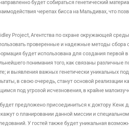
направленно будет собираться генетический материа
заимодействия черепах бисса на Мальдивах, что поз
idley Project, Агентства по охране окружающей сре
пользовать проверенные и надежные методы сбора о
формация будет использована для создания первой в
альнейшего понимания того, как связаны различные п
те; и выявления важных генетически уникальных под
ьтаты, в свою очередь, станут основой реализации ка
щимся под угрозой исчезновения, в крайне малоизуч
 будет предложено присоединиться к доктору Кенк д
скажут о планировании данной миссии и специально
едований. У гостей также будет уникальная возмож