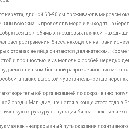
ют каретта, длиной 60-90 см проживают в мировом ок
 Они всю жизнь проводят в море и выходят на бере
 добраться до любимых гнездовых пляжей, находящи
еал распространения, бисса находится на грани исче
орых странах ее яйца считаются деликатесом. Кроме 
отой и прочностью, а из молодых особей нередко де
атруднено слишком большой разрозненностью мест гн
собей, а также высокой чувствительностью черепах 
ОТПРАВИТЬ
аготворительной организацией по сохранению популяц
щей среды Мальдив, начнется в конце этого года в Pa
етическую структуру популяции бисса, раскрыв некот
руемая как «непрерывный путь оказания позитивног