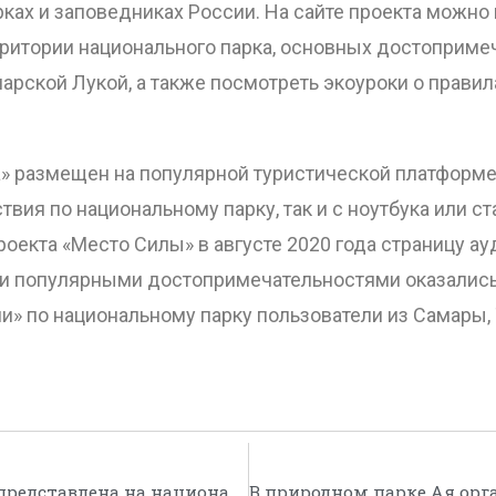
ках и заповедниках России. На сайте проекта можно
рритории национального парка, основных достопримеч
марской Лукой, а также посмотреть экоуроки о прави
 размещен на популярной туристической платформе Iz
вия по национальному парку, так и с ноутбука или с
проекта «Место Силы» в августе 2020 года страницу а
и популярными достопримечательностями оказались 
и» по национальному парку пользователи из Самары, 
Живое наследие: Самарская область представлена на национальной карте локальных культурных брендов Ро