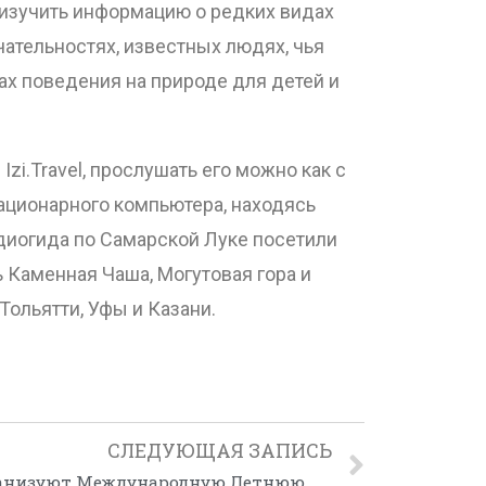
 изучить информацию о редких видах
ательностях, известных людях, чья
лах поведения на природе для детей и
i.Travel, прослушать его можно как с
тационарного компьютера, находясь
удиогида по Самарской Луке посетили
Каменная Чаша, Могутовая гора и
Тольятти, Уфы и Казани.
СЛЕДУЮЩАЯ ЗАПИСЬ
В природном парке Ая организуют Международную Летнюю школу по изучению народов и культур Большого Алтая