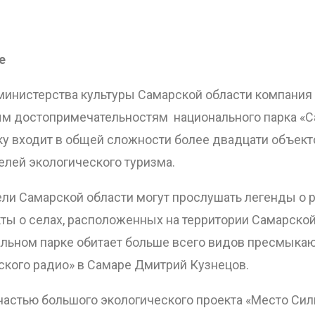
ОТПРАВИТЬ
е
министерства культуры Самарской области компания
ым достопримечательностям национального парка «С
ку входит в общей сложности более двадцати объек
елей экологического туризма.
ли Самарской области могут прослушать легенды о р
ы о селах, расположенных на территории Самарской 
нальном парке обитает больше всего видов пресмык
ского радио» в Самаре Дмитрий Кузнецов.
частью большого экологического проекта «Место Сил