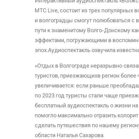
Интерактивный аудиоспектакль «Волжск
МТС Live, состоит из трех популярных
и волгоградцы смогут полюбоваться с 
пути к знаменитому Волго-Донскому ка
эффектами, погружающими в воспомина
эпох.Аудиоспектакль озвучила известн
«Отдых в Волгограде неразрывно связан
туристов, приезжающихв регион более ч
увеличивается: если раньше преоблада
по 2023 год туристы стали чаще приезж
бесплатный аудиоспектакль о жизни на
помогло максимально отразить колорит
сделать путешествия по нашему регион
области Наталья Сахарова.