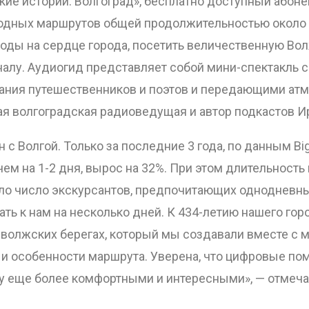
ие истории: Волгоград», бесплатно доступный абоне
 водных маршрутов общей продолжительностью около ч
воды на сердце города, посетить величественную Вол
налу. Аудиогид представляет собой мини-спектакль 
ОТПРАВИТЬ
ния путешественников и поэтов и передающими атм
ая волгоградская радиоведущая и автор подкастов И
 с Волгой. Только за последние 3 года, по данным Bi
ем на 1-2 дня, вырос на 32%. При этом длительность
ло число экскурсантов, предпочитающих однодневные 
ать к нам на несколько дней. К 434-летию нашего го
 волжских берегах, который мы создавали вместе с 
 и особенности маршрута. Уверена, что цифровые п
у еще более комфортными и интересными», — отмеча