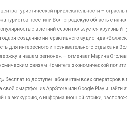
 центра туристической привлекательности – отрасль 
на туристов посетили Волгоградскую область с начал
популярностью в летний сезон пользуется круизный 
агодаря созданию интерактивного аудиогида «Волжски
ть для интересного и познавательного отдыха на Во
держку в нашем регионе», — отмечает Марина Оголев
омическим связям Комитета экономической политики
д» бесплатно доступен абонентам всех операторов в
 свой смартфон из AppStore или Google Play и найти 
ий на экскурсию, с информационной стойки, располож