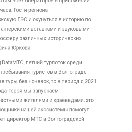
нтам всех операторов в приложении
аса. Гости региона
жскую ГЭС и окунуться в историю по
с актерскими вставками и звуковыми
осферу различных исторических
рина Юркова.
g DataМТС, летний турпоток среди
 пребывания туристов в Волгограде
туры без ночевок, то в период с 2021
рода-героя мы запускаем
местными жителями и краеведами, это
омощники нашей экосистемы помогут
ет директор МТС в Волгоградской