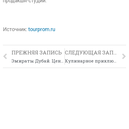
продакшн-студий.
Источник:
tourprom.ru
ПРЕЖНЯЯ ЗАПИСЬ
СЛЕДУЮЩАЯ ЗАПИСЬ
Эмираты Дубай. Цены на Авто Летающее Такси. Дрон Мясной и Рыбный Рынок
Кулинарное приключение в Velassaru Maldives