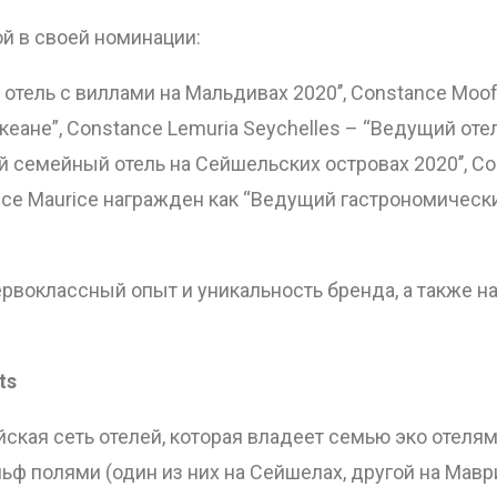
ОТПРАВИТЬ
й в своей номинации:
й отель с виллами на Мальдивах 2020’’, Constance Mo
ане”, Constance Lemuria Seychelles – “Ведущий отел
й семейный отель на Сейшельских островах 2020’’, Co
ince Maurice награжден как “Ведущий гастрономическ
ервоклассный опыт и уникальность бренда, а также
ts
ийская сеть отелей, которая владеет семью эко отеля
ьф полями (один из них на Сейшелах, другой на Мав