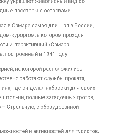
ложку украшает живописный вид со
одные просторы с островами.
ая в Самаре самая длинная в России,
дом-курортом, в котором проходят
ости интерактивный «Самара
, построенный в 1941 году.
орией, на которой расположились
ествено работают службы проката,
на, где он делал наброски для своих
е штольни, полные загадочных гротов,
р – Стрельную, с оборудованной
можностей и активностей для туристов,