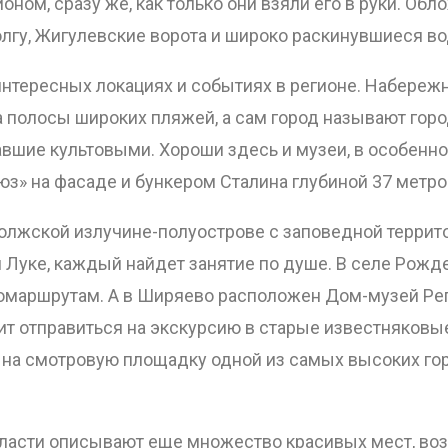
оном, сразу же, как только они взяли его в руки. Об
лгу, Жигулевские ворота и широко раскинувшиеся в
нтересных локациях и событиях в регионе. Набережн
а полосы широких пляжей, а сам город называют горо
авшие культовыми. Хороши здесь и музеи, в особенн
з» на фасаде и бункером Сталина глубиной 37 метров
волжской излучине-полуострове с заповедной террит
 Луке, каждый найдет занятие по душе. В селе Рожд
маршрутам. А в Ширяево расположен Дом-музей Репи
ит отправиться на экскурсию в старые известняковы
я на смотровую площадку одной из самых высоких го
ласти описывают еще множество красивых мест, воз